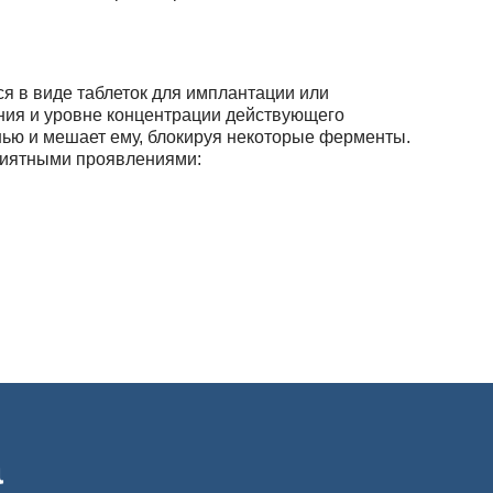
ся в виде таблеток для имплантации или
ния и уровне концентрации действующего
нью и мешает ему, блокируя некоторые ферменты.
приятными проявлениями:
а
чения. При этом как сенсибилизатор дисульфирам