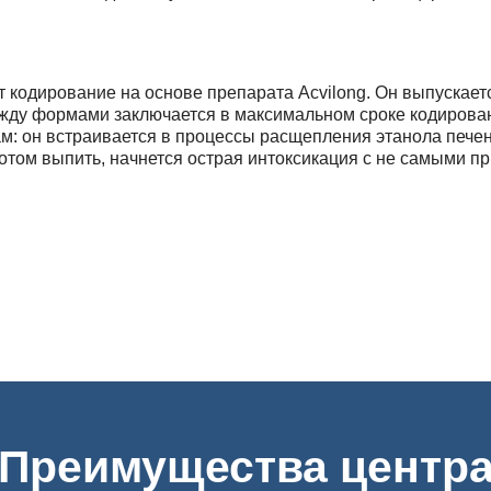
 кодирование на основе препарата Acvilong. Он выпускает
ежду формами заключается в максимальном сроке кодирова
ам: он встраивается в процессы расщепления этанола пече
потом выпить, начнется острая интоксикация с не самыми 
та, нарушений сердечного ритма и угнетения сознания.
ю
Преимущества центр
ся при хроническом алкоголизме на любых стадиях его ле