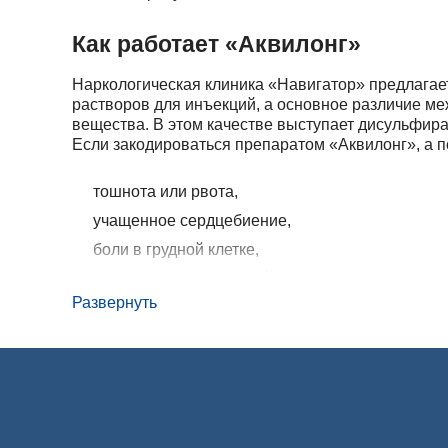
Как работает «Аквилонг»
Наркологическая клиника «Навигатор» предлагает
растворов для инъекций, а основное различие м
вещества. В этом качестве выступает дисульфир
Если закодироваться препаратом «Аквилонг», а 
тошнота или рвота,
учащенное сердцебиение,
боли в грудной клетке,
тревожность и беспокойство,
Развернуть
панические атаки.
При тяжелом отравлении повышается риск инфарк
Противопоказания к применени
Кодирование препаратом «Аквилонг» рекомендует